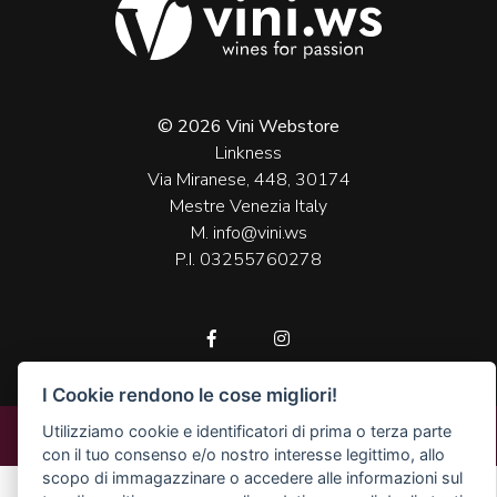
© 2026 Vini Webstore
Linkness
Via Miranese, 448, 30174
Mestre Venezia Italy
M. info@vini.ws
P.I. 03255760278
I Cookie rendono le cose migliori!
Utilizziamo cookie e identificatori di prima o terza parte
INFO
con il tuo consenso e/o nostro interesse legittimo, allo
scopo di immagazzinare o accedere alle informazioni sul