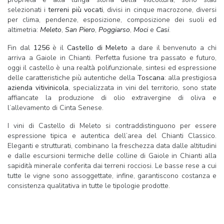
selezionati i
terreni più vocati
, divisi in cinque macrozone, diversi
per clima, pendenze, esposizione, composizione dei suoli ed
altimetria:
Meleto
,
San Piero
,
Poggiarso
,
Moci
e
Casi
.
Fin dal
1256
è il
Castello di Meleto
a dare il benvenuto a chi
arriva a Gaiole in Chianti. Perfetta fusione tra passato e futuro,
oggi il castello è una realtà polifunzionale, sintesi ed espressione
delle caratteristiche più autentiche della
Toscana
: alla prestigiosa
azienda vitivinicola
, specializzata in vini del territorio, sono state
affiancate la produzione di olio extravergine di oliva e
l’allevamento di Cinta Senese.
I vini di Castello di Meleto si contraddistinguono per essere
espressione tipica e autentica dell’area del Chianti Classico.
Eleganti e strutturati, combinano la freschezza data dalle altitudini
e dalle escursioni termiche delle colline di Gaiole in Chianti alla
sapidità minerale conferita dai terreni rocciosi. Le basse rese a cui
tutte le vigne sono assoggettate, infine, garantiscono costanza e
consistenza qualitativa in tutte le tipologie prodotte.