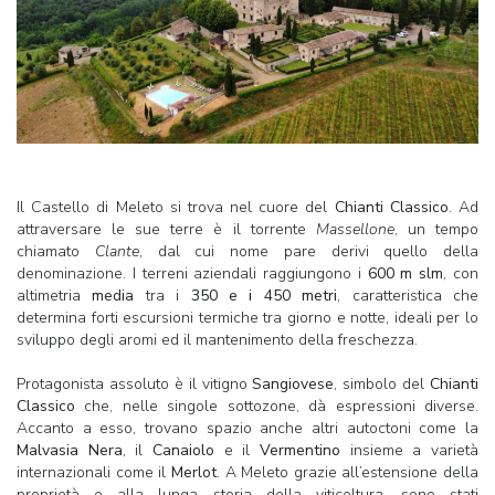
Il Castello di Meleto si trova nel cuore del
Chianti Classico
. Ad
attraversare le sue terre è il torrente
Massellone
, un tempo
chiamato
Clante
, dal cui nome pare derivi quello della
denominazione. I terreni aziendali raggiungono i
600 m slm
, con
altimetria
media
tra i
350 e i 450 metri
, caratteristica che
determina forti escursioni termiche tra giorno e notte, ideali per lo
sviluppo degli aromi ed il mantenimento della freschezza.
Protagonista assoluto è il vitigno
Sangiovese
, simbolo del
Chianti
Classico
che, nelle singole sottozone, dà espressioni diverse.
Accanto a esso, trovano spazio anche altri autoctoni come la
Malvasia Nera
, il
Canaiolo
e il
Vermentino
insieme a varietà
internazionali come il
Merlot
. A Meleto grazie all’estensione della
proprietà e alla lunga storia della viticoltura, sono stati