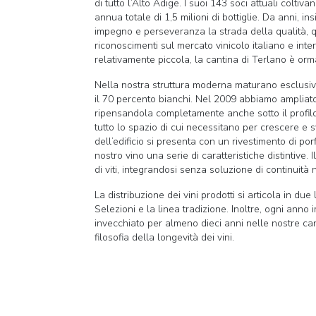
di tutto l’Alto Adige. I suoi 143 soci attuali coltiv
annua totale di 1,5 milioni di bottiglie. Da anni, 
impegno e perseveranza la strada della qualità, q
riconoscimenti sul mercato vinicolo italiano e in
relativamente piccola, la cantina di Terlano è orma
Nella nostra struttura moderna maturano esclusiv
il 70 percento bianchi. Nel 2009 abbiamo ampliat
ripensandola completamente anche sotto il profilo a
tutto lo spazio di cui necessitano per crescere e s
dell’edificio si presenta con un rivestimento di por
nostro vino una serie di caratteristiche distintive. I
di viti, integrandosi senza soluzione di continuità
La distribuzione dei vini prodotti si articola in due
Selezioni e la linea tradizione. Inoltre, ogni anno
invecchiato per almeno dieci anni nelle nostre cant
filosofia della longevità dei vini.