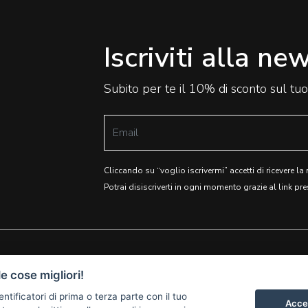
Iscriviti alla ne
Subito per te il 10% di sconto sul tu
Cliccando su “voglio iscrivermi” accetti di ricevere la
Potrai disiscriverti in ogni momento grazie al link pre
e cose migliori!
SEI UN
REGALI AZIENDALI
entificatori di prima o terza parte con il tuo
PRODUTTORE?
TERMINI E CONDIZIONI
Accet