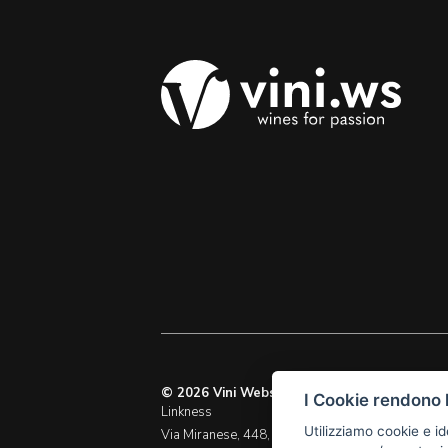
© 2026 Vini Webstore
I Cookie rendono l
Linkness
M. info@vini.ws
Utilizziamo cookie e id
Via Miranese, 448,
P.I. 03255760278