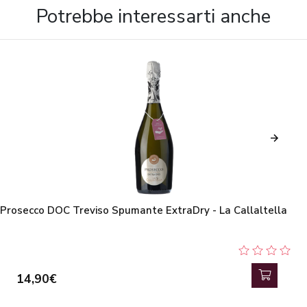
Potrebbe interessarti anche
Prosecco DOC Treviso Spumante ExtraDry - La Callaltella
14,90€