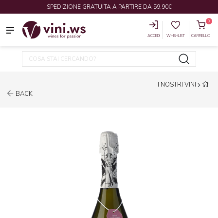
SPEDIZIONE GRATUITA A PARTIRE DA 59,90€
0
ACCEDI
WHISHLIST
CARRELLO
I NOSTRI VINI
BACK