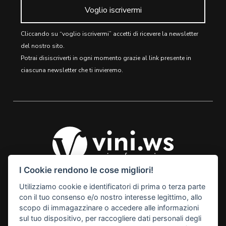
Voglio iscrivermi
Cliccando su “voglio iscrivermi” accetti di ricevere la newsletter
del nostro sito.
Potrai disiscriverti in ogni momento grazie al link presente in
ciascuna newsletter che ti invieremo.
I Cookie rendono le cose migliori!
Utilizziamo cookie e identificatori di prima o terza parte
© 2026 Vini Webstore
con il tuo consenso e/o nostro interesse legittimo, allo
Linkness
scopo di immagazzinare o accedere alle informazioni
Via Miranese, 448, 30174
sul tuo dispositivo, per raccogliere dati personali degli