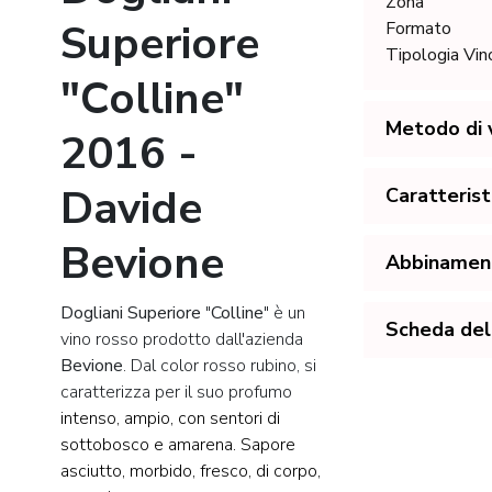
Zona
Superiore
Formato
Tipologia Vin
"Colline"
Metodo di v
2016 -
Davide
Caratterist
Bevione
Abbinamenti
Dogliani Superiore
"
Colline
" è un
Scheda del
vino rosso prodotto dall'azienda
Bevione
. Dal color rosso rubino, si
caratterizza per il suo profumo
intenso, ampio, con sentori di
sottobosco e amarena.
Sapore
asciutto, morbido, fresco, di corpo,