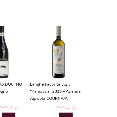
olo DOC "NO
Langhe Favorita DOC
Langhe Dolcet
ogno
“Pancrysia” 2019 – Azienda
“Cucudavri” 201
Agricola COURNAJA
Agricola COUR