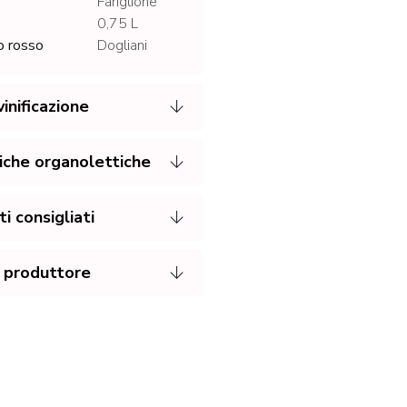
Fariglione
0,75 L
o rosso
Dogliani
inificazione
iche organolettiche
 consigliati
 produttore