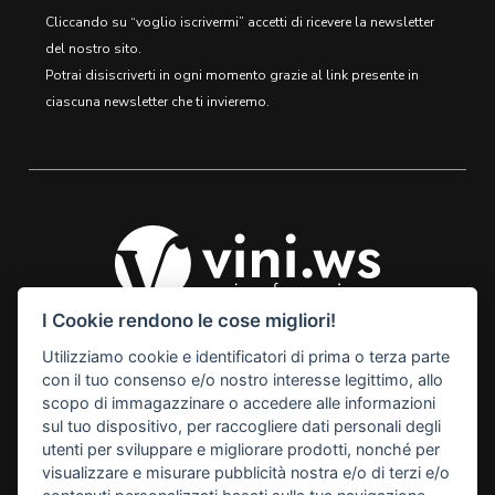
Cliccando su “voglio iscrivermi” accetti di ricevere la newsletter
del nostro sito.
Potrai disiscriverti in ogni momento grazie al link presente in
ciascuna newsletter che ti invieremo.
I Cookie rendono le cose migliori!
Utilizziamo cookie e identificatori di prima o terza parte
© 2026 Vini Webstore
con il tuo consenso e/o nostro interesse legittimo, allo
Linkness
scopo di immagazzinare o accedere alle informazioni
Via Miranese, 448, 30174
sul tuo dispositivo, per raccogliere dati personali degli
Mestre Venezia Italy
utenti per sviluppare e migliorare prodotti, nonché per
M. info@vini.ws
visualizzare e misurare pubblicità nostra e/o di terzi e/o