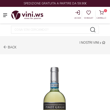
SPEDIZIONE GRATUITA A PARTIRE DA 59,90€
0
ACCEDI
WHISHLIST
CARRELLO
I NOSTRI VINI
BACK