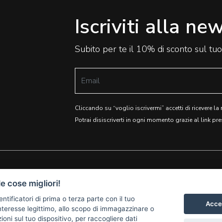
Iscriviti alla ne
Subito per te il 10% di sconto sul tu
Cliccando su “voglio iscrivermi” accetti di ricevere la
Potrai disiscriverti in ogni momento grazie al link pre
e cose migliori!
SEI UN
REGALI AZIENDALI
entificatori di prima o terza parte con il tuo
PRODUTTORE?
TERMINI E CONDIZIONI
Accet
teresse legittimo, allo scopo di immagazzinare o
COLLABORA CON NOI
PRIVACY
oni sul tuo dispositivo, per raccogliere dati