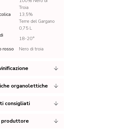
100% Nero di
Troia
colica
13,5%
Terre del Gargano
0,75 L
di
18-20°
o rosso
Nero di troia
inificazione
iche organolettiche
 consigliati
 produttore