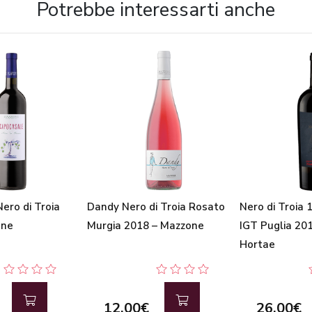
Potrebbe interessarti anche
ero di Troia
Dandy Nero di Troia Rosato
Nero di Troia 
one
Murgia 2018 – Mazzone
IGT Puglia 20
Hortae
12,00€
26,00€