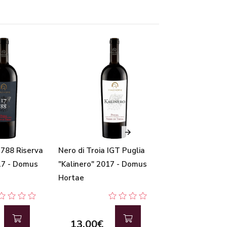
1788 Riserva
Nero di Troia IGT Puglia
Rosato di Nero 
17 - Domus
"Kalinero" 2017 - Domus
Puglia "Kia Ros"
Hortae
Domus Hortae
13,00€
10,50€