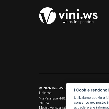
© 2026 Vini Webstore
I Cookie rendono l
Linkness
M. info@vini.ws
Utilizziamo cookie e id
Via Miranese, 448,
P.I. 03255760278
consenso e/o nostro in
30174
accedere alle informazi
Mestre Venezia Italy