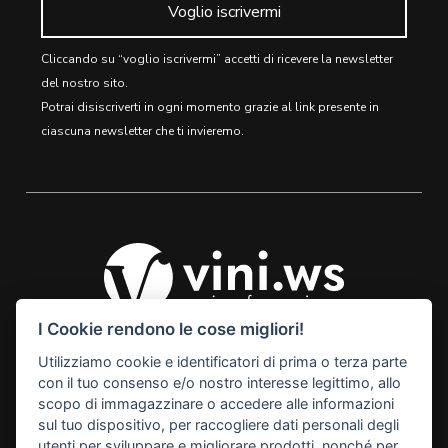
Voglio iscrivermi
Cliccando su “voglio iscrivermi” accetti di ricevere la newsletter
del nostro sito.
Potrai disiscriverti in ogni momento grazie al link presente in
ciascuna newsletter che ti invieremo.
I Cookie rendono le cose migliori!
Utilizziamo cookie e identificatori di prima o terza parte
© 2026 Vini Webstore
con il tuo consenso e/o nostro interesse legittimo, allo
Linkness
scopo di immagazzinare o accedere alle informazioni
Via Miranese, 448, 30174
sul tuo dispositivo, per raccogliere dati personali degli
Mestre Venezia Italy
utenti per sviluppare e migliorare prodotti, nonché per