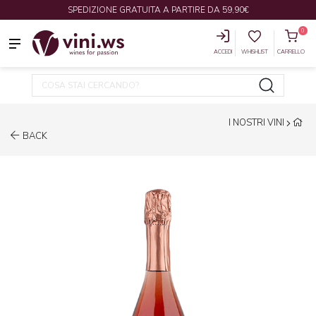
SPEDIZIONE GRATUITA A PARTIRE DA 59,90€
0
ACCEDI
WHISHLIST
CARRELLO
I NOSTRI VINI
BACK