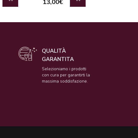
13,00€
57,60€
QUALITÀ
GARANTITA
e
Selezioniamo i prodotti
con cura per garantirti la
massima soddisfazione.