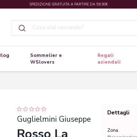
SPEDIZIONE GRATUITA A PARTIRE DA 59,90€
Blog
Sommelier e
Regali
WSlovers
aziendali
Dettagli
Guglielmini Giuseppe
Rosso La
Zona