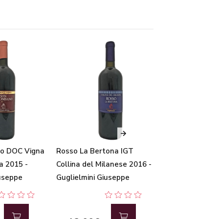
o DOC Vigna
Rosso La Bertona IGT
Bolgheri Super
a 2015 -
Collina del Milanese 2016 -
de' Gemoli" 201
iuseppe
Guglielmini Giuseppe