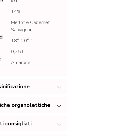
ne
IGT
14%
Merlot e Cabernet
Sauvignon
di
18°-20° C
0,75 L
o
Amarone
inificazione
iche organolettiche
 consigliati