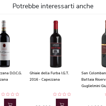
Potrebbe interessarti anche
zzana D.O.C.G.
Ghiaie della Furba I.G.T.
San Colomban
zzana
2016 - Capezzana
Battaia Riserv
Guglielmini G