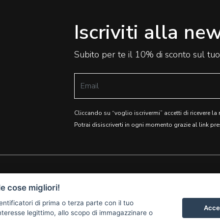
Iscriviti alla ne
Subito per te il 10% di sconto sul tu
Cliccando su “voglio iscrivermi” accetti di ricevere la
Potrai disiscriverti in ogni momento grazie al link pre
e cose migliori!
SEI UN
REGALI AZIENDALI
entificatori di prima o terza parte con il tuo
PRODUTTORE?
TERMINI E CONDIZIONI
Accet
teresse legittimo, allo scopo di immagazzinare o
COLLABORA CON NOI
PRIVACY