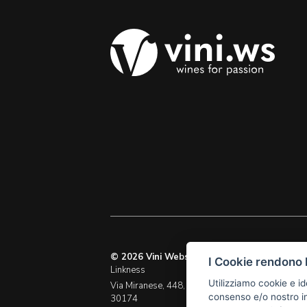
© 2026 Vini Webstore
I Cookie rendono l
Linkness
M. info@vini.ws
Utilizziamo cookie e id
Via Miranese, 448,
P.I. 03255760278
consenso e/o nostro in
30174