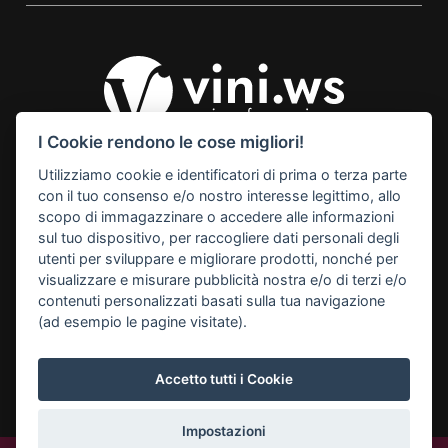
I Cookie rendono le cose migliori!
Utilizziamo cookie e identificatori di prima o terza parte
© 2026 Vini Webstore
con il tuo consenso e/o nostro interesse legittimo, allo
Linkness
scopo di immagazzinare o accedere alle informazioni
Via Miranese, 448, 30174
sul tuo dispositivo, per raccogliere dati personali degli
Mestre Venezia Italy
utenti per sviluppare e migliorare prodotti, nonché per
M. info@vini.ws
visualizzare e misurare pubblicità nostra e/o di terzi e/o
contenuti personalizzati basati sulla tua navigazione
P.I. 03255760278
(ad esempio le pagine visitate).
Accetto tutti i Cookie
Impostazioni