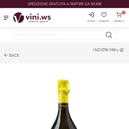
SPEDIZIONE GRATUITA A PARTIRE DA 59,90€
0
ACCEDI
WHISHLIST
CARRELLO
I NOSTRI VINI
BACK