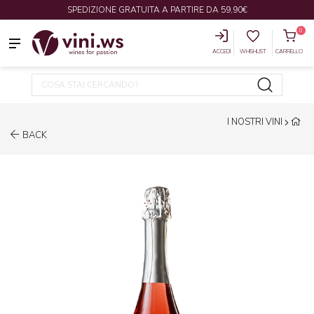
SPEDIZIONE GRATUITA A PARTIRE DA 59,90€
0
ACCEDI
WHISHLIST
CARRELLO
I NOSTRI VINI
BACK