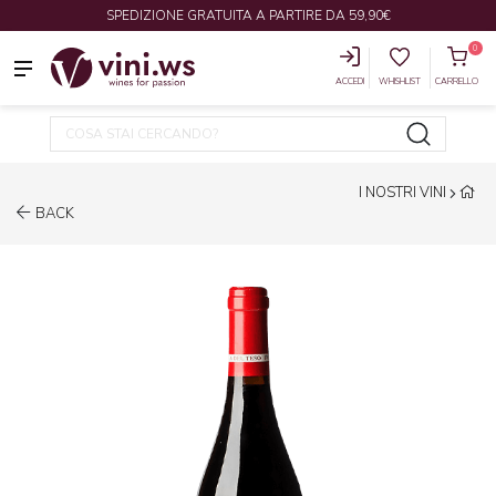
SPEDIZIONE GRATUITA A PARTIRE DA 59,90€
0
ACCEDI
WHISHLIST
CARRELLO
I NOSTRI VINI
BACK