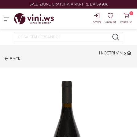
SPEDIZIONE GRATUITA A PARTIRE DA 59,90€
0
ACCEDI
WHISHLIST
CARRELLO
I NOSTRI VINI
BACK