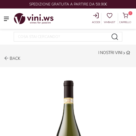
SPEDIZIONE GRATUITA A PARTIRE DA 59,90€
0
ACCEDI
WHISHLIST
CARRELLO
I NOSTRI VINI
BACK