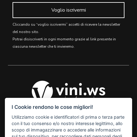
Voglio iscrivermi
Cliccando su “voglio iscrivermi” accetti di ricevere la newsletter
del nostro sito.
Potrai disiscriverti in ogni momento grazie al link presente in
ciascuna newsletter che ti invieremo.
I Cookie rendono le cose migliori!
Utilizziamo cookie e identificatori di prima o terza parte
© 2026 Vini Webstore
con il tuo consenso e/o nostro interesse legittimo, allo
Linkness
scopo di immagazzinare o accedere alle informazioni
Via Miranese, 448, 30174
sul tuo dispositivo, per raccogliere dati personali degli