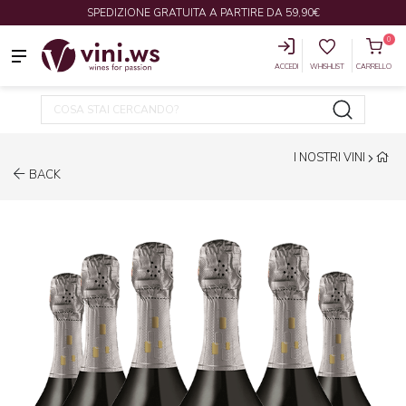
SPEDIZIONE GRATUITA A PARTIRE DA 59,90€
0
ACCEDI
WHISHLIST
CARRELLO
I NOSTRI VINI
BACK