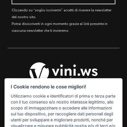
Cliccando su “voglio iscrivermi” accetti di ricevere la newsletter
del nostro sito.
Potrai disiscriverti in ogni momento grazie al link presente in
ciascuna newsletter che ti invieremo.
I Cookie rendono le cose migliori!
Utilizziamo cookie e identificatori di prima o terza parte
© 2026 Vini Webstore
con il tuo consenso e/o nostro interesse legittimo, allo
Linkness
scopo di immagazzinare o accedere alle informazioni
Via Miranese, 448, 30174
sul tuo dispositivo, per raccogliere dati personali degli
Mestre Venezia Italy
utenti per sviluppare e migliorare prodotti, nonché per
M. info@vini.ws
visualizzare e misurare pubblicità nostra e/o di terzi e/o