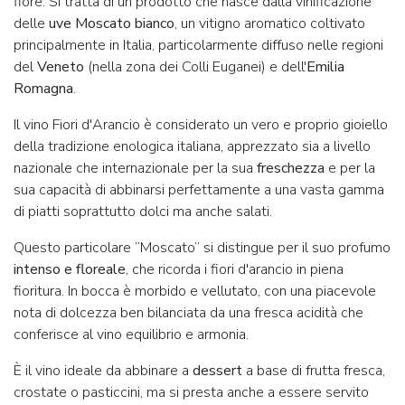
fiore. Si tratta di un prodotto che nasce dalla vinificazione
delle
uve Moscato bianco
, un vitigno aromatico coltivato
principalmente in Italia, particolarmente diffuso nelle regioni
del
Veneto
(nella zona dei Colli Euganei) e dell'
Emilia
Romagna
.
Il vino Fiori d'Arancio è considerato un vero e proprio gioiello
della tradizione enologica italiana, apprezzato sia a livello
nazionale che internazionale per la sua
freschezza
e per la
sua capacità di abbinarsi perfettamente a una vasta gamma
di piatti soprattutto dolci ma anche salati.
Questo particolare “Moscato” si distingue per il suo profumo
intenso e floreale
, che ricorda i fiori d'arancio in piena
fioritura. In bocca è morbido e vellutato, con una piacevole
nota di dolcezza ben bilanciata da una fresca acidità che
conferisce al vino equilibrio e armonia.
È il vino ideale da abbinare a
dessert
a base di frutta fresca,
crostate o pasticcini, ma si presta anche a essere servito