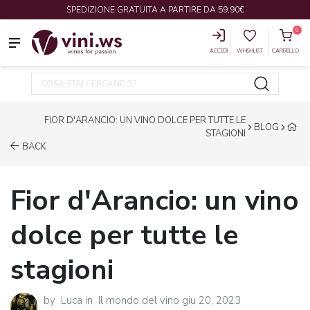
SPEDIZIONE GRATUITA A PARTIRE DA 59,90€
0
ACCEDI
WHISHLIST
CARRELLO
FIOR D'ARANCIO: UN VINO DOLCE PER TUTTE LE
BLOG
STAGIONI
BACK
Fior d'Arancio: un vino
dolce per tutte le
stagioni
by
Luca
in
Il mondo del vino
giu 20, 2023