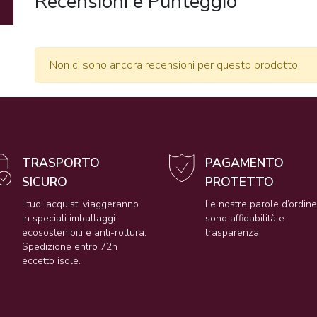
Recensioni e Punteggio
Non ci sono ancora recensioni per questo prodotto.
TRASPORTO
PAGAMENTO
SICURO
PROTETTO
I tuoi acquisti viaggeranno
Le nostre parole d’ordin
in speciali imballaggi
sono affidabilità e
ecosostenibili e anti-rottura.
trasparenza.
Spedizione entro 72h
eccetto isole.