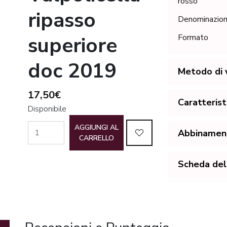
rosso
ripasso
Denominazio
superiore
Formato
doc 2019
Metodo di v
17,50€
Caratterist
Disponibile
AGGIUNGI AL
Abbinamenti
CARRELLO
Scheda del