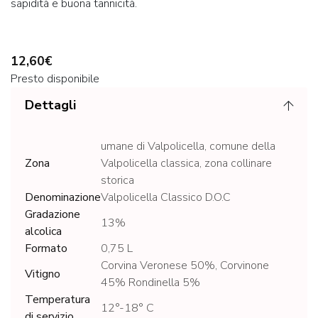
sapidità e buona tannicità.
12,60€
Presto disponibile
Dettagli
umane di Valpolicella, comune della
Zona
Valpolicella classica, zona collinare
storica
Denominazione
Valpolicella Classico D.O.C
Gradazione
13%
alcolica
Formato
0,75 L
Corvina Veronese 50%, Corvinone
Vitigno
45% Rondinella 5%
Temperatura
12°-18° C
di servizio