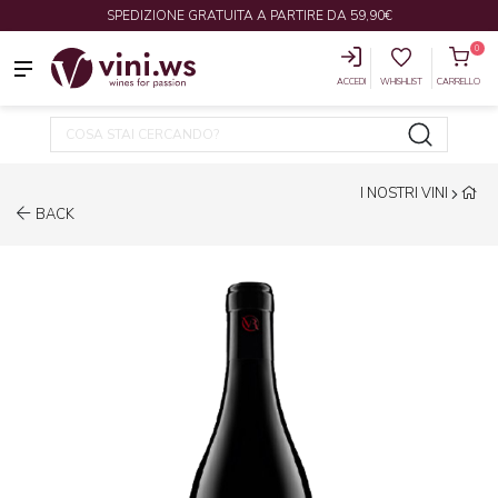
SPEDIZIONE GRATUITA A PARTIRE DA 59,90€
0
ACCEDI
WHISHLIST
CARRELLO
I NOSTRI VINI
BACK