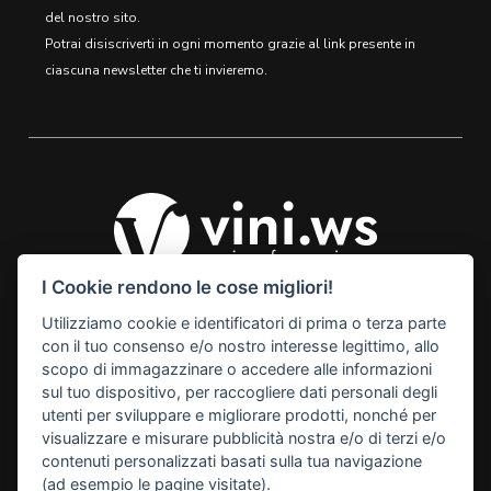
del nostro sito.
Potrai disiscriverti in ogni momento grazie al link presente in
ciascuna newsletter che ti invieremo.
I Cookie rendono le cose migliori!
Utilizziamo cookie e identificatori di prima o terza parte
© 2026 Vini Webstore
con il tuo consenso e/o nostro interesse legittimo, allo
Linkness
scopo di immagazzinare o accedere alle informazioni
Via Miranese, 448, 30174
sul tuo dispositivo, per raccogliere dati personali degli
Mestre Venezia Italy
utenti per sviluppare e migliorare prodotti, nonché per
M. info@vini.ws
visualizzare e misurare pubblicità nostra e/o di terzi e/o
contenuti personalizzati basati sulla tua navigazione
P.I. 03255760278
(ad esempio le pagine visitate).