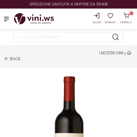
SPEDIZIONE GRATUITA A PARTIRE DA 59,90€
0
ACCEDI
WHISHLIST
CARRELLO
I NOSTRI VINI
BACK