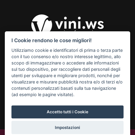
I Cookie rendono le cose migliori!
Utilizziamo cookie e identificatori di prima o terza parte
© 2026 Vini Webstore
con il tuo consenso e/o nostro interesse legittimo, allo
Linkness
scopo di immagazzinare o accedere alle informazioni
Via Miranese, 448, 30174
sul tuo dispositivo, per raccogliere dati personali degli
Mestre Venezia Italy
utenti per sviluppare e migliorare prodotti, nonché per
M. info@vini.ws
visualizzare e misurare pubblicità nostra e/o di terzi e/o
contenuti personalizzati basati sulla tua navigazione
P.I. 03255760278
(ad esempio le pagine visitate).
Accetto tutti i Cookie
Impostazioni