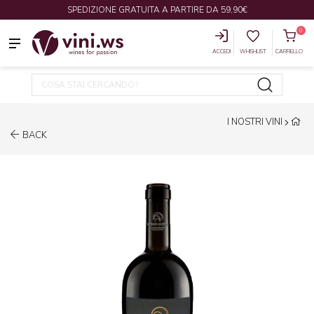
SPEDIZIONE GRATUITA A PARTIRE DA 59,90€
0
ACCEDI
WHISHLIST
CARRELLO
I NOSTRI VINI
BACK