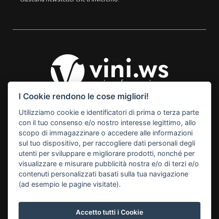
I Cookie rendono le cose migliori!
Utilizziamo cookie e identificatori di prima o terza parte
© 2026 Vini Webstore
con il tuo consenso e/o nostro interesse legittimo, allo
Linkness
scopo di immagazzinare o accedere alle informazioni
Via Miranese, 448, 30174
sul tuo dispositivo, per raccogliere dati personali degli
Mestre Venezia Italy
utenti per sviluppare e migliorare prodotti, nonché per
M. info@vini.ws
visualizzare e misurare pubblicità nostra e/o di terzi e/o
contenuti personalizzati basati sulla tua navigazione
P.I. 03255760278
(ad esempio le pagine visitate).
Accetto tutti i Cookie