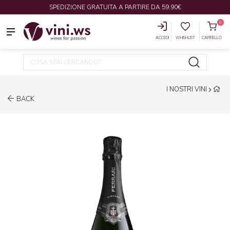
SPEDIZIONE GRATUITA A PARTIRE DA 59,90€
0
ACCEDI
WHISHLIST
CARRELLO
I NOSTRI VINI
BACK